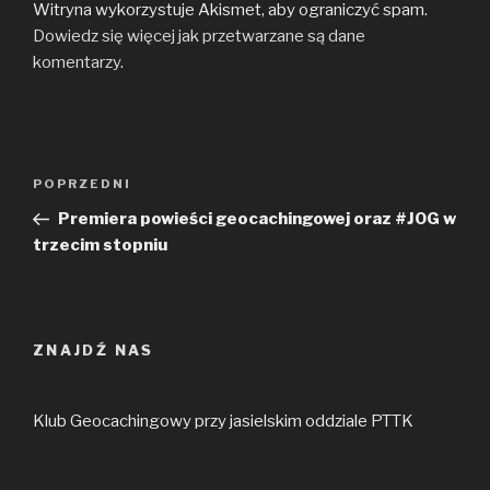
Witryna wykorzystuje Akismet, aby ograniczyć spam.
Dowiedz się więcej jak przetwarzane są dane
komentarzy
.
Nawigacja
Poprzedni
POPRZEDNI
wpisu
wpis
Premiera powieści geocachingowej oraz #JOG w
trzecim stopniu
ZNAJDŹ NAS
Klub Geocachingowy przy jasielskim oddziale PTTK