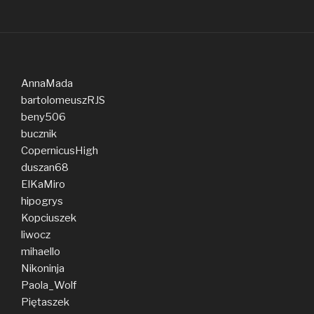
AnnaMada
bartolomeuszRJS
beny506
bucznik
CopernicusHigh
duszan68
ElKaMiro
hipogrys
Kopciuszek
liwocz
mihaello
Nikoninja
Paola_Wolf
Piętaszek