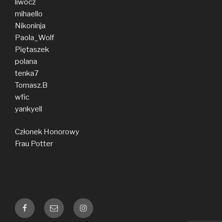
liwocz
mihaello
Nikoninja
Paola_Wolf
Piętaszek
polana
tenka7
Tomasz.B
wfic
yankyell
Członek Honorowy
Frau Potter
Facebook
E-
Instagram
mail