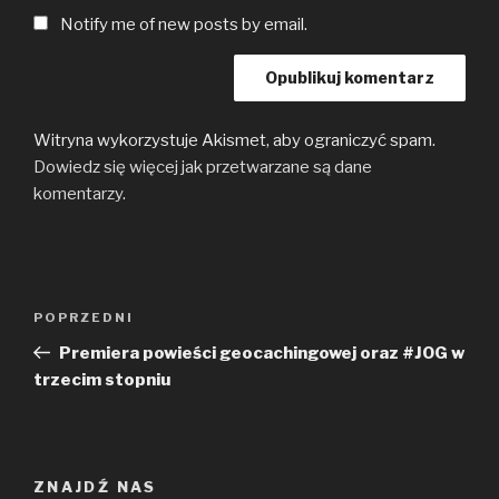
Notify me of new posts by email.
Witryna wykorzystuje Akismet, aby ograniczyć spam.
Dowiedz się więcej jak przetwarzane są dane
komentarzy
.
Nawigacja
Poprzedni
POPRZEDNI
wpisu
wpis
Premiera powieści geocachingowej oraz #JOG w
trzecim stopniu
ZNAJDŹ NAS