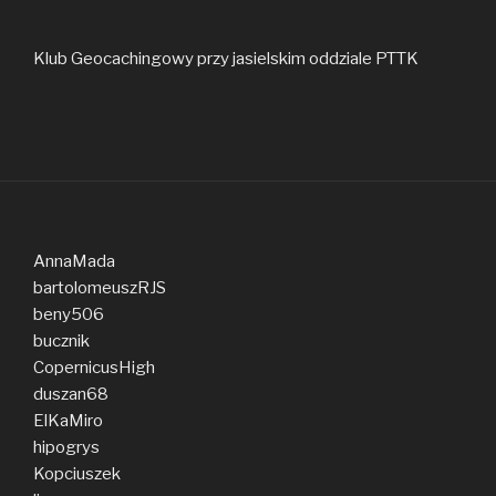
Klub Geocachingowy przy jasielskim oddziale PTTK
AnnaMada
bartolomeuszRJS
beny506
bucznik
CopernicusHigh
duszan68
ElKaMiro
hipogrys
Kopciuszek