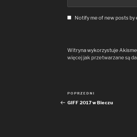
Notify me of new posts by 
Witryna wykorzystuje Akismet
więcej jak przetwarzane są d
Nawigacja
Poprzedni
POPRZEDNI
wpisu
wpis
GIFF 2017 w Bieczu