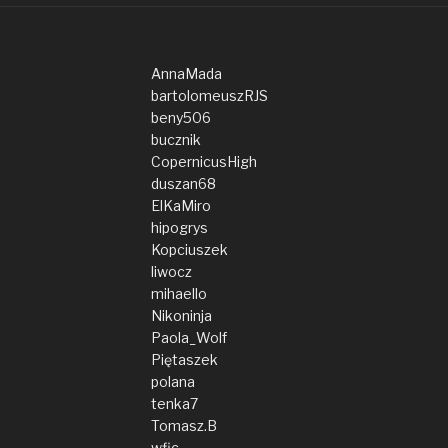
AnnaMada
bartolomeuszRJS
beny506
bucznik
CopernicusHigh
duszan68
ElKaMiro
hipogrys
Kopciuszek
liwocz
mihaello
Nikoninja
Paola_Wolf
Piętaszek
polana
tenka7
Tomasz.B
wfic