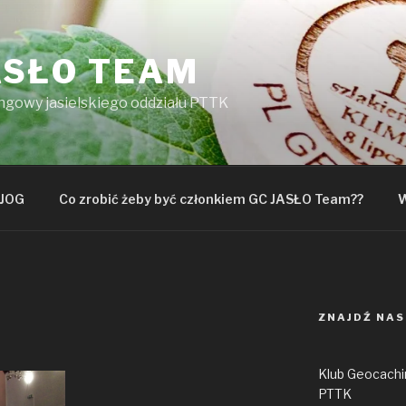
ASŁO TEAM
ngowy jasielskiego oddziału PTTK
JOG
Co zrobić żeby być członkiem GC JASŁO Team??
W
ZNAJDŹ NAS
Klub Geocachin
PTTK