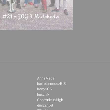
AnnaMada
bartolomeuszRJS
beny506
bucznik
CopernicusHigh
duszan68