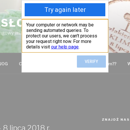
ASŁO TEAM
ngowy jasielskiego oddziału PTTK
JOG
Co zrobić żeby być członkiem GC JASŁO Team??
W
ZNAJDŹ NAS
8 lipca 2018 r.