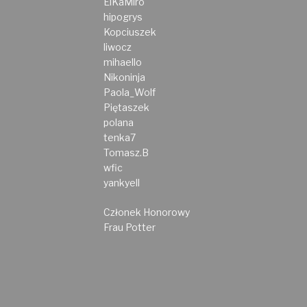
ElKaMiro
hipogrys
Kopciuszek
liwocz
mihaello
Nikoninja
Paola_Wolf
Piętaszek
polana
tenka7
Tomasz.B
wfic
yankyell
Członek Honorowy
Frau Potter