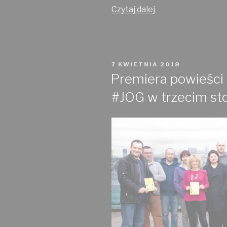
„Weryfikacja
Czytaj dalej
#JOG
–
8
lipca
OPUBLIKOWANE
7 KWIETNIA 2018
2018
W
Premiera powieści
r.”
#JOG w trzecim st