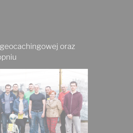
 geocachingowej oraz
opniu