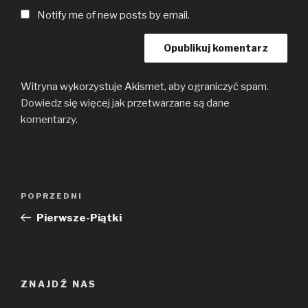
Notify me of new posts by email.
Witryna wykorzystuje Akismet, aby ograniczyć spam.
Dowiedz się więcej jak przetwarzane są dane
komentarzy
.
Nawigacja
Poprzedni
POPRZEDNI
wpisu
wpis
Pierwsze-Piątki
ZNAJDŹ NAS