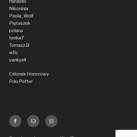
mihaello
Nikoninja
Paola_Wolf
Piętaszek
polana
tenka7
Tomasz.B
wfic
yankyell
Członek Honorowy
Frau Potter
Facebook
E-
Instagram
mail