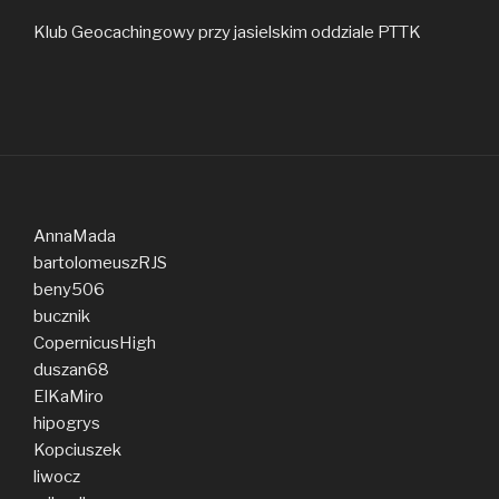
Klub Geocachingowy przy jasielskim oddziale PTTK
AnnaMada
bartolomeuszRJS
beny506
bucznik
CopernicusHigh
duszan68
ElKaMiro
hipogrys
Kopciuszek
liwocz