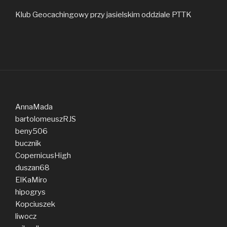
Klub Geocachingowy przy jasielskim oddziale PTTK
AnnaMada
bartolomeuszRJS
beny506
bucznik
CopernicusHigh
duszan68
ElKaMiro
hipogrys
Kopciuszek
liwocz