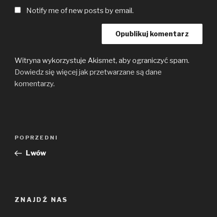
Notify me of new posts by email.
Witryna wykorzystuje Akismet, aby ograniczyć spam.
Dowiedz się więcej jak przetwarzane są dane
komentarzy
.
Nawigacja
Poprzedni
POPRZEDNI
wpisu
wpis
Lwów
ZNAJDŹ NAS