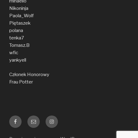
mihaello
Nikoninja
Paola_Wolf
Piętaszek
polana
tenka7
Tomasz.B
wfic
yankyell
Członek Honorowy
Frau Potter
Facebook
E-
Instagram
mail