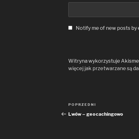
Notify me of new posts by 
Witryna wykorzystuje Akismet
więcej jak przetwarzane są d
Nawigacja
Poprzedni
POPRZEDNI
wpisu
wpis
Lwów – geocachingowo