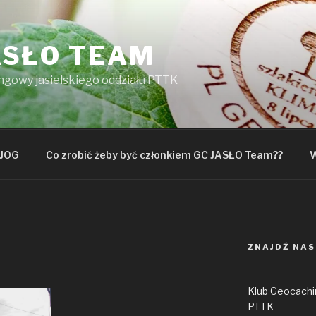
ASŁO TEAM
ngowy jasielskiego oddziału PTTK
JOG
Co zrobić żeby być członkiem GC JASŁO Team??
W
ZNAJDŹ NAS
Klub Geocachin
PTTK