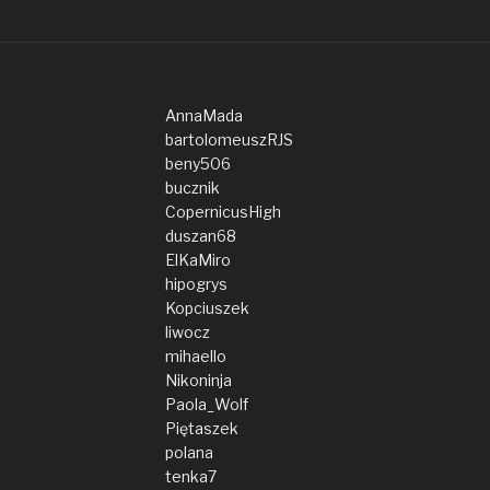
AnnaMada
bartolomeuszRJS
beny506
bucznik
CopernicusHigh
duszan68
ElKaMiro
hipogrys
Kopciuszek
liwocz
mihaello
Nikoninja
Paola_Wolf
Piętaszek
polana
tenka7