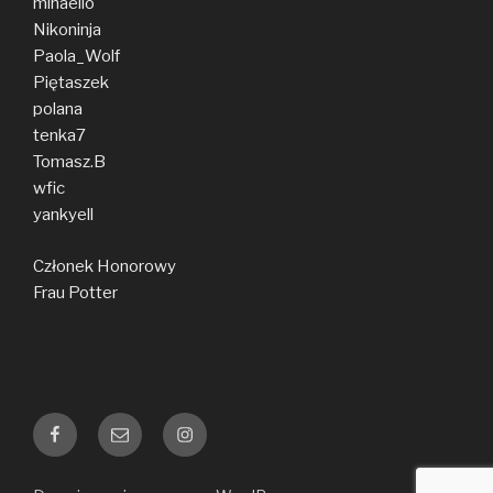
mihaello
Nikoninja
Paola_Wolf
Piętaszek
polana
tenka7
Tomasz.B
wfic
yankyell
Członek Honorowy
Frau Potter
Facebook
E-
Instagram
mail