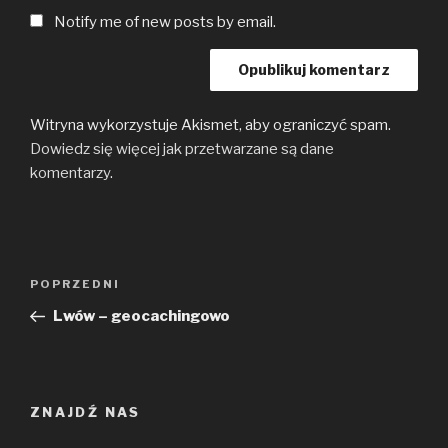
Notify me of new posts by email.
Witryna wykorzystuje Akismet, aby ograniczyć spam.
Dowiedz się więcej jak przetwarzane są dane
komentarzy
.
Nawigacja
Poprzedni
POPRZEDNI
wpisu
wpis
Lwów – geocachingowo
ZNAJDŹ NAS