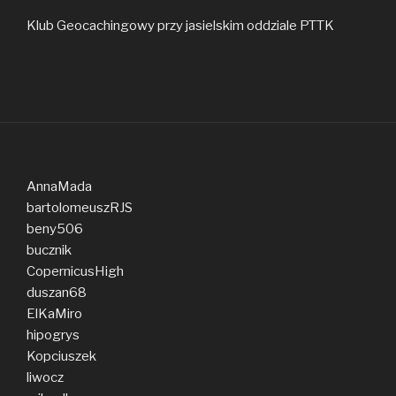
Klub Geocachingowy przy jasielskim oddziale PTTK
AnnaMada
bartolomeuszRJS
beny506
bucznik
CopernicusHigh
duszan68
ElKaMiro
hipogrys
Kopciuszek
liwocz