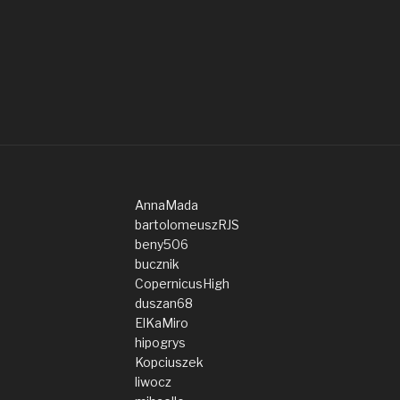
AnnaMada
bartolomeuszRJS
beny506
bucznik
CopernicusHigh
duszan68
ElKaMiro
hipogrys
Kopciuszek
liwocz