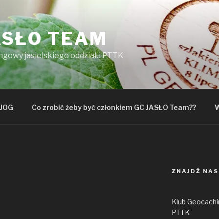
ASŁO TEAM
ngowy jasielskiego oddziału PTTK
JOG
Co zrobić żeby być członkiem GC JASŁO Team??
W
ZNAJDŹ NAS
Klub Geocachin
PTTK