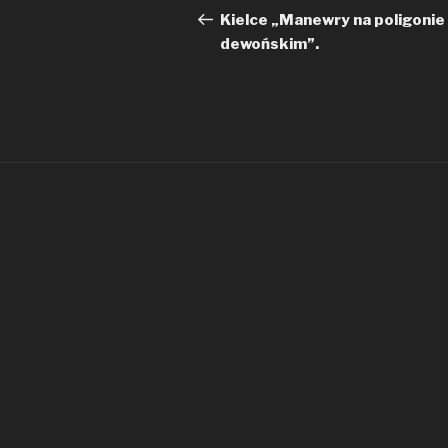
wpisu
wpis
Kielce „Manewry na poligonie
dewońskim”.