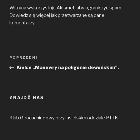
Witryna wykorzystuje Akismet, aby ograniczyć spam.
Dowiedz się więcej jak przetwarzane są dane
komentarzy
.
Nawigacja
Poprzedni
POPRZEDNI
wpisu
wpis
Kielce „Manewry na poligonie dewońskim”.
ZNAJDŹ NAS
Klub Geocachingowy przy jasielskim oddziale PTTK