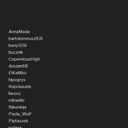
AnnaMada
bartolomeuszRJS
beny506
bucznik
CopernicusHigh
duszan68
ElKaMiro
hipogrys
Kopciuszek
liwocz
mihaello
Nikoninja
Paola_Wolf
Piętaszek
polana