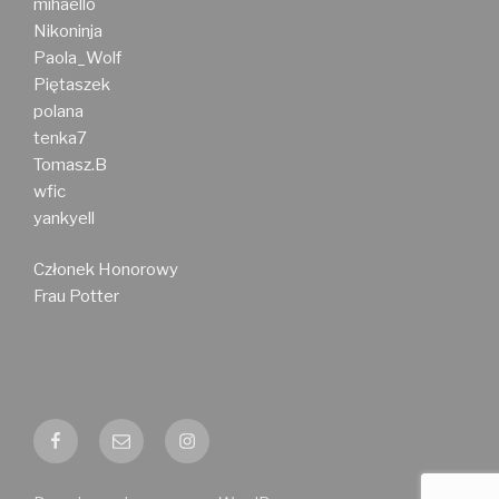
mihaello
Nikoninja
Paola_Wolf
Piętaszek
polana
tenka7
Tomasz.B
wfic
yankyell
Członek Honorowy
Frau Potter
Facebook
E-
Instagram
mail