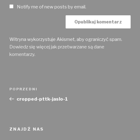
Notify me of new posts by email.
Witryna wykorzystuje Akismet, aby ograniczyć spam.
Dowiedz się więcej jak przetwarzane są dane
komentarzy
.
Nawigacja
Poprzedni
POPRZEDNI
wpisu
wpis
cropped-pttk-jaslo-1
ZNAJDŹ NAS