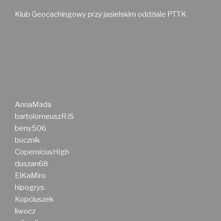
Klub Geocachingowy przy jasielskim oddziale PTTK
AnnaMada
bartolomeuszRJS
beny506
bucznik
CopernicusHigh
duszan68
ElKaMiro
hipogrys
Kopciuszek
liwocz