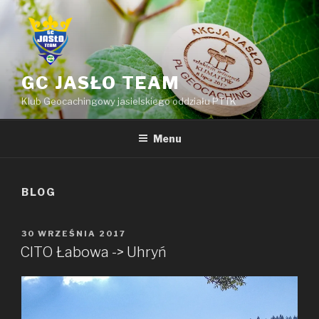
Przejdź
do
treści
GC JASŁO TEAM
Klub Geocachingowy jasielskiego oddziału PTTK
Menu
BLOG
OPUBLIKOWANE
30 WRZEŚNIA 2017
W
CITO Łabowa -> Uhryń