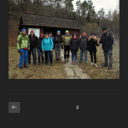
Ropa”
Nawigacja
Poprzednia
Strona
2
strona
po
wpisach