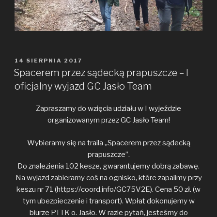
OPUBLIKOWANE
14 SIERPNIA 2017
W
Spacerem przez sądecką prapuszcze – I
oficjalny wyjazd GC Jasło Team
Zapraszamy do wzięcia udziału w I wyjeździe
organizowanym przez GC Jasło Team!
Wybieramy się na traila „Spacerem przez sądecką
prapuszcze”.
Do znalezienia 102 kesze, gwarantujemy dobrą zabawę.
Na wyjazd zabieramy coś na ognisko, które zapalimy przy
keszu nr 71 (https://coord.info/GC75V2E). Cena 50 zł. (w
tym ubezpieczenie i transport). Wpłat dokonujemy w
biurze PTTK o. Jasło. W razie pytań, jesteśmy do