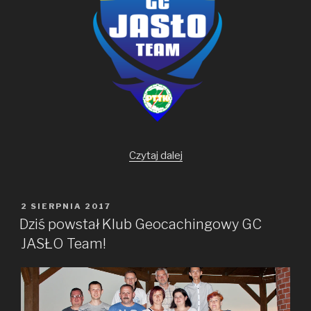
„Emblemat
Czytaj dalej
klubowy”
OPUBLIKOWANE
2 SIERPNIA 2017
W
Dziś powstał Klub Geocachingowy GC
JASŁO Team!