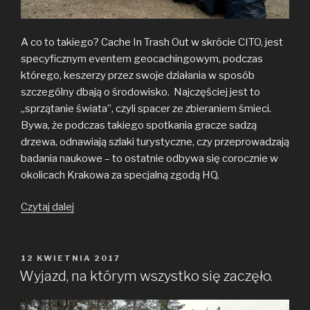
A co to takiego? Cache In Trash Out w skrócie CITO, jest
specyficznym eventem geocachingowym, podczas
którego, keszerzy przez swoje działania w sposób
szczególny dbają o środowisko. Najczęściej jest to
„sprzątanie świata”, czyli spacer ze zbieraniem śmieci.
Bywa, że podczas takiego spotkania gracze sadzą
drzewa, odnawiają szlaki turystyczne, czy przeprowadzają
badania naukowe – to ostatnie odbywa się corocznie w
okolicach Krakowa za specjalną zgodą HQ.
„Pierwszy
Czytaj dalej
w
Jaśle
event
OPUBLIKOWANE
12 KWIETNIA 2017
W
CITO
Wyjazd, na którym wszystko się zaczęło.
–
Czysta