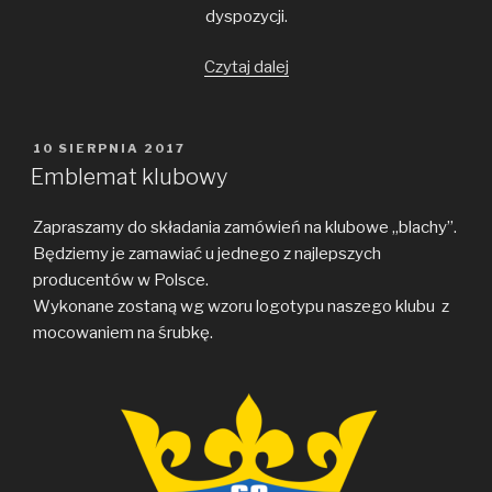
dyspozycji.
„Spacerem
Czytaj dalej
przez
sądecką
prapuszcze
OPUBLIKOWANE
10 SIERPNIA 2017
W
–
Emblemat klubowy
I
oficjalny
Zapraszamy do składania zamówień na klubowe „blachy”.
wyjazd
Będziemy je zamawiać u jednego z najlepszych
GC
producentów w Polsce.
Jasło
Wykonane zostaną wg wzoru logotypu naszego klubu z
Team”
mocowaniem na śrubkę.