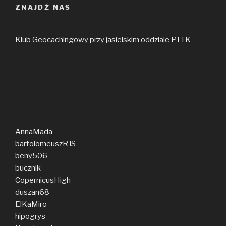
ZNAJDŹ NAS
Klub Geocachingowy przy jasielskim oddziale PTTK
AnnaMada
bartolomeuszRJS
beny506
bucznik
CopernicusHigh
duszan68
ElKaMiro
hipogrys