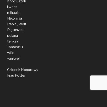
Kopciuszek
liwocz
mihaello
Nikoninja
Paola_Wolf
Piętaszek
polana
tenka7
Tomasz.B
wfic
yankyell
Członek Honorowy
Frau Potter
Facebook
E-
Instagram